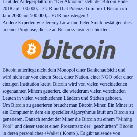
Laut der Anlegerplattform
"Der Aktionär"
steht der Bitcoin Ende
2018 auf 100.000,-- EUR und hat Potenzial um pro 1 Bitcoin im
Jahr 2030 auf 500.000,-- EUR anzusteigen !
Andere Experten wie Jeremy Liew und Peter Smith bestätigen dies
in einer Prognose, die sie an
Business Insider
schickten.
Bitcoin
unterliegt nicht dem Monopol einer Bankenaufsicht und
wird nicht nur von einem Staat, einer Nation, einer
NGO
oder einer
einzigen Institution kreirt
.
Bitcoin
wird von vielen verschiedenen
sogenannten Minern generiert, die wiederum vielen verschieden
Leuten in vielen verschiedenen Ländern und Städten gehören.
Um
Bitcoin
zu generieren braucht man
Bitcoin Miner. Ein Miner ist
ein Computer in dem ein spezieller A
lgorythmus läuft
um
Bitcoin
zu
generieren
. Danach sendet der Miner die
Bitcoin
zu einem
"Mining
Pool"
und dieser sendet einen Prozentsatz der "geschürften"
Bitcoin
in deren persönliches
eWallet
( Konto ).
Es gibt tausende von